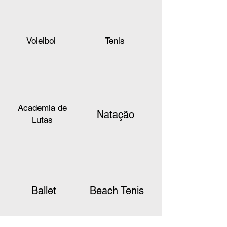
Voleibol
Tênis
Voleibol
Tenis
Academia de Lutas
Natação
Academia de
Natação
Lutas
Beach Tênis
Ballet
Ballet
Beach Tenis