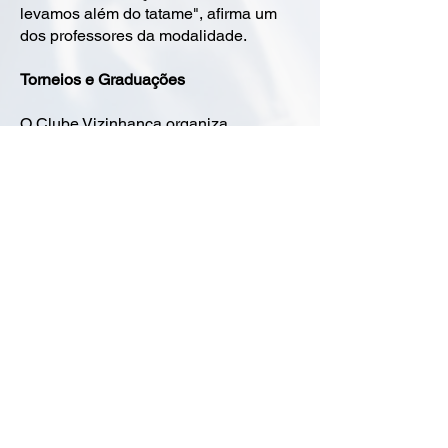
levamos além do tatame", afirma um
dos professores da modalidade.
Torneios e Graduações
O Clube Vizinhança organiza
competições internas e participa de
eventos externos, incentivando os
alunos a testarem suas habilidades e
crescerem como atletas. As
graduações de faixa são momentos de
celebração, que reconhecem o esforço
e a dedicação de cada aluno.
Venha para o Tatame
Se você busca aprender uma arte
marcial, melhorar sua forma física ou
desenvolver habilidades de defesa
pessoal, o Jiu-Jitsu no Clube