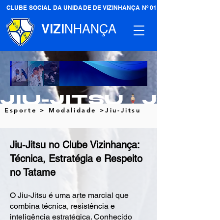
CLUBE SOCIAL DA UNIDADE DE VIZINHANÇA Nº 01
VIZI
NHANÇA
JIU-JITSU
Esporte
> Modalidade >Jiu-Jitsu
Jiu-Jitsu no Clube Vizinhança:
Técnica, Estratégia e Respeito
no Tatame
O Jiu-Jitsu é uma arte marcial que
combina técnica, resistência e
inteligência estratégica. Conhecido